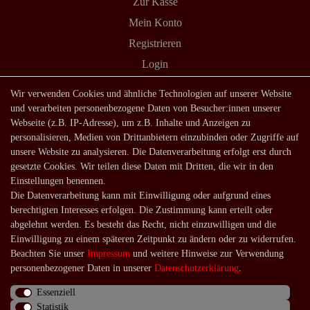
Zur Kasse
Mein Konto
Registrieren
Login
Shop
Wir verwenden Cookies und ähnliche Technologien auf unserer Website
und verarbeiten personenbezogene Daten von Besucher:innen unserer
Lagerverkauf
Webseite (z.B. IP-Adresse), um z.B. Inhalte und Anzeigen zu
Zahlungsarten
personalisieren, Medien von Drittanbietern einzubinden oder Zugriffe auf
unsere Website zu analysieren. Die Datenverarbeitung erfolgt erst durch
Versandarten und -kosten
gesetzte Cookies. Wir teilen diese Daten mit Dritten, die wir in den
Lieferung in die Schweiz
Einstellungen benennen.
Die Datenverarbeitung kann mit Einwilligung oder aufgrund eines
Service
berechtigten Interesses erfolgen. Die Zustimmung kann erteilt oder
Kontakt
abgelehnt werden. Es besteht das Recht, nicht einzuwilligen und die
Einwilligung zu einem späteren Zeitpunkt zu ändern oder zu widerrufen.
Häufige Fragen
Beachten Sie unser
Impressum
und weitere Hinweise zur Verwendung
Über uns
personenbezogener Daten in unserer
Daten­schutz­erklärung
.
Essenziell
Statistik