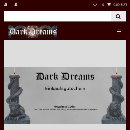
0
0,00 EUR
☰