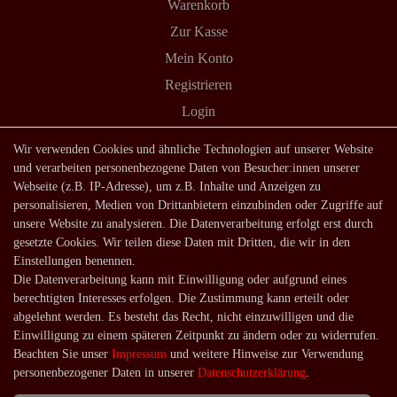
Warenkorb
Zur Kasse
Mein Konto
Registrieren
Login
Shop
Wir verwenden Cookies und ähnliche Technologien auf unserer Website
und verarbeiten personenbezogene Daten von Besucher:innen unserer
Lagerverkauf
Webseite (z.B. IP-Adresse), um z.B. Inhalte und Anzeigen zu
Zahlungsarten
personalisieren, Medien von Drittanbietern einzubinden oder Zugriffe auf
unsere Website zu analysieren. Die Datenverarbeitung erfolgt erst durch
Versandarten und -kosten
gesetzte Cookies. Wir teilen diese Daten mit Dritten, die wir in den
Lieferung in die Schweiz
Einstellungen benennen.
Die Datenverarbeitung kann mit Einwilligung oder aufgrund eines
Service
berechtigten Interesses erfolgen. Die Zustimmung kann erteilt oder
Kontakt
abgelehnt werden. Es besteht das Recht, nicht einzuwilligen und die
Einwilligung zu einem späteren Zeitpunkt zu ändern oder zu widerrufen.
Häufige Fragen
Beachten Sie unser
Impressum
und weitere Hinweise zur Verwendung
Über uns
personenbezogener Daten in unserer
Daten­schutz­erklärung
.