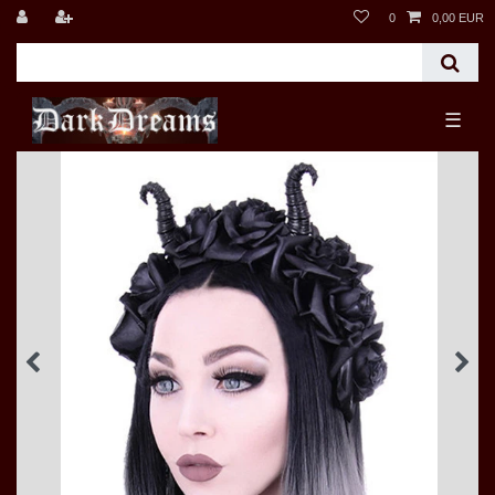
0
0,00 EUR
☰