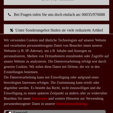
Bei Fragen rufen Sie uns doch einfach an: 06035/970688
Unter Sonderangebot finden sie viele reduzierte Artikel
Wir verwenden Cookies und ähnliche Technologien auf unserer Website
und verarbeiten personenbezogene Daten von Besucher:innen unserer
Mein Konto
Webseite (z.B. IP-Adresse), um z.B. Inhalte und Anzeigen zu
Warenkorb
personalisieren, Medien von Drittanbietern einzubinden oder Zugriffe auf
unsere Website zu analysieren. Die Datenverarbeitung erfolgt erst durch
Zur Kasse
gesetzte Cookies. Wir teilen diese Daten mit Dritten, die wir in den
Mein Konto
Einstellungen benennen.
Die Datenverarbeitung kann mit Einwilligung oder aufgrund eines
Registrieren
berechtigten Interesses erfolgen. Die Zustimmung kann erteilt oder
Login
abgelehnt werden. Es besteht das Recht, nicht einzuwilligen und die
Einwilligung zu einem späteren Zeitpunkt zu ändern oder zu widerrufen.
Shop
Beachten Sie unser
Impressum
und weitere Hinweise zur Verwendung
Lagerverkauf
personenbezogener Daten in unserer
Daten­schutz­erklärung
.
Zahlungsarten
Essenziell