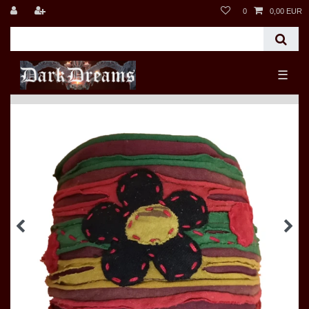
0
0,00 EUR
☰