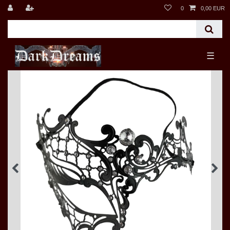
0
0,00 EUR
☰