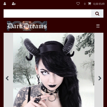
0
0,00 EUR
☰