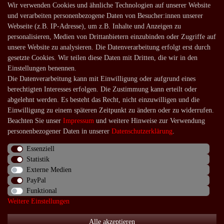
Shop
Wir verwenden Cookies und ähnliche Technologien auf unserer Website
und verarbeiten personenbezogene Daten von Besucher:innen unserer
Lagerverkauf
Webseite (z.B. IP-Adresse), um z.B. Inhalte und Anzeigen zu
Zahlungsarten
personalisieren, Medien von Drittanbietern einzubinden oder Zugriffe auf
unsere Website zu analysieren. Die Datenverarbeitung erfolgt erst durch
Versandarten und -kosten
gesetzte Cookies. Wir teilen diese Daten mit Dritten, die wir in den
Lieferung in die Schweiz
Einstellungen benennen.
Die Datenverarbeitung kann mit Einwilligung oder aufgrund eines
Service
berechtigten Interesses erfolgen. Die Zustimmung kann erteilt oder
Kontakt
abgelehnt werden. Es besteht das Recht, nicht einzuwilligen und die
Einwilligung zu einem späteren Zeitpunkt zu ändern oder zu widerrufen.
Häufige Fragen
Beachten Sie unser
Impressum
und weitere Hinweise zur Verwendung
Über uns
personenbezogener Daten in unserer
Daten­schutz­erklärung
.
Essenziell
Statistik
Externe Medien
Impressum
Daten­schutz­erklärung
AGB
PayPal
Funktional
Weitere Einstellungen
Widerrufs­recht
Kontakt
Vertrag widerrufen
Alle akzeptieren