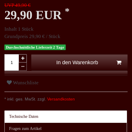
UVP 49,90 €
*
29,90 EUR
Inhalt
1
Stück
Grundpreis
29,90 € / Stück
Durchschnittliche Lieferzeit 2 Tage
In den Warenkorb
Wunschliste
* inkl. ges. MwSt. zzgl.
Versandkosten
Technische Daten
Fragen zum Artikel