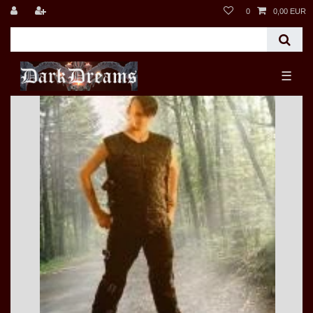
0
0,00 EUR
☰