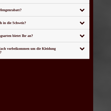
 Mengenrabatt?
ch in die Schweiz?
sarten bietet Ihr an?
Euch vorbeikommen um die Kleidung
?