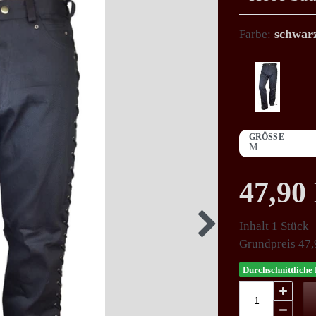
schwar
Farbe:
GRÖSSE
47,9
Inhalt
1
Stück
Grundpreis
47,
Durchschnittliche 