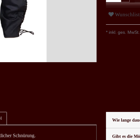
Wunschlist
* inkl. ges. MwSt.
l
Wie lange daue
tlicher Schnürung.
Gibt es die Mö