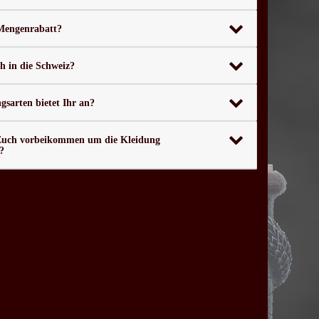
 Mengenrabatt?
ch in die Schweiz?
sarten bietet Ihr an?
Euch vorbeikommen um die Kleidung
?