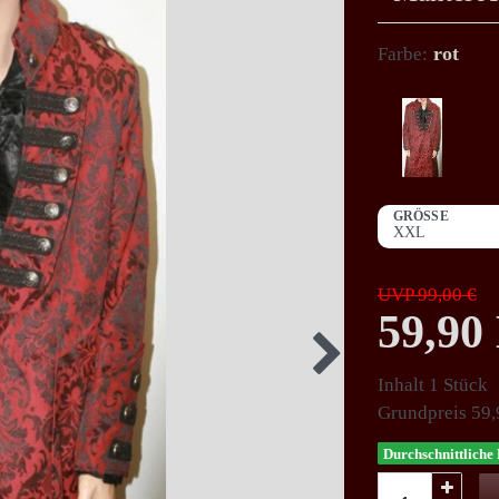
rot
Farbe:
GRÖSSE
UVP 99,00 €
59,9
Inhalt
1
Stück
Grundpreis
59,
Durchschnittliche 