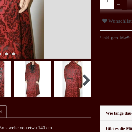
Wunschlist
* inkl. ges. MwSt.
l
Wie lange daue
e Brustweite von etwa 140 cm.
Gibt es die Mö