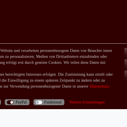
 Website und verarbeiten personenbezogene Daten von Besucher:innen
en zu personalisieren, Medien von Drittanbietern einzubinden oder
ng erfolgt erst durch gesetzte Cookies. Wir teilen diese Daten mit
es berechtigten Interesses erfolgen. Die Zustimmung kann erteilt oder
d die Einwilligung zu einem späteren Zeitpunkt zu ändern oder zu
e zur Verwendung personenbezogener Daten in unserer
Daten­schutz­
PayPal
Funktional
Weitere Einstellungen
Bei Fragen rufen Sie uns doch einfach an: 06035/970688