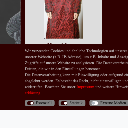
Mantel Aargus
Wir verwenden Cookies und ähnliche Technologien auf unserer
59,90 € *
unserer Webseite (z.B. IP-Adresse), um z.B. Inhalte und Anzeig
UVP 99,00 €
Zugriffe auf unsere Website zu analysieren. Die Datenverarbeitu
*
inkl. ges. MwSt.
zzgl.
Dritten, die wir in den Einstellungen benennen.
Versandkosten
Die Datenverarbeitung kann mit Einwilligung oder aufgrund ein
abgelehnt werden. Es besteht das Recht, nicht einzuwilligen un
widerrufen. Beachten Sie unser
Impressum
und weitere Hinweis
erklärung
.
Essenziell
Statistik
Externe Medien
Bis 13 Uhr bezahlte Bestellungen werden noch am
selben Tag (Mo.-Fr.) verschickt