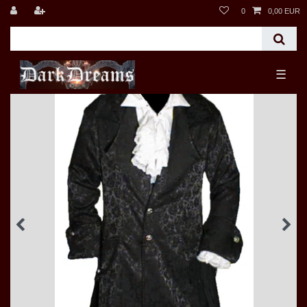
0
0,00 EUR
☰