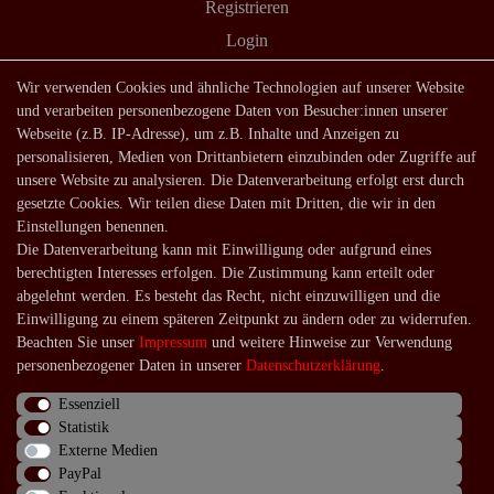
Registrieren
Login
Shop
Wir verwenden Cookies und ähnliche Technologien auf unserer Website
und verarbeiten personenbezogene Daten von Besucher:innen unserer
Lagerverkauf
Webseite (z.B. IP-Adresse), um z.B. Inhalte und Anzeigen zu
Zahlungsarten
personalisieren, Medien von Drittanbietern einzubinden oder Zugriffe auf
unsere Website zu analysieren. Die Datenverarbeitung erfolgt erst durch
Versandarten und -kosten
gesetzte Cookies. Wir teilen diese Daten mit Dritten, die wir in den
Lieferung in die Schweiz
Einstellungen benennen.
Die Datenverarbeitung kann mit Einwilligung oder aufgrund eines
Service
berechtigten Interesses erfolgen. Die Zustimmung kann erteilt oder
Kontakt
abgelehnt werden. Es besteht das Recht, nicht einzuwilligen und die
Einwilligung zu einem späteren Zeitpunkt zu ändern oder zu widerrufen.
Häufige Fragen
Beachten Sie unser
Impressum
und weitere Hinweise zur Verwendung
Über uns
personenbezogener Daten in unserer
Daten­schutz­erklärung
.
Essenziell
Statistik
Externe Medien
Impressum
Daten­schutz­erklärung
AGB
PayPal