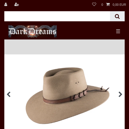
0
0,00 EUR
☰