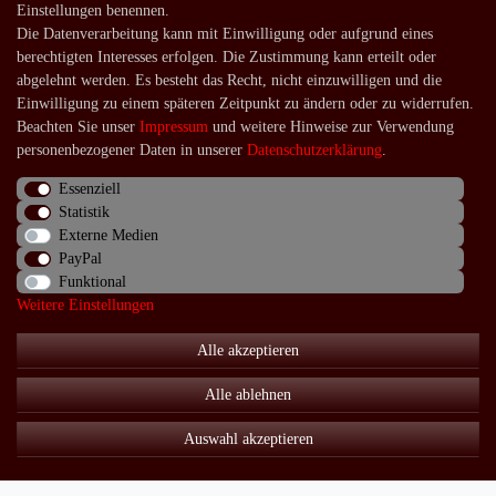
Einstellungen benennen.
Registrieren
Die Datenverarbeitung kann mit Einwilligung oder aufgrund eines
Login
berechtigten Interesses erfolgen. Die Zustimmung kann erteilt oder
abgelehnt werden. Es besteht das Recht, nicht einzuwilligen und die
Shop
Einwilligung zu einem späteren Zeitpunkt zu ändern oder zu widerrufen.
Beachten Sie unser
Impressum
und weitere Hinweise zur Verwendung
Lagerverkauf
personenbezogener Daten in unserer
Daten­schutz­erklärung
.
Zahlungsarten
Essenziell
Versandarten und -kosten
Statistik
Lieferung in die Schweiz
Externe Medien
PayPal
Service
Funktional
Weitere Einstellungen
Kontakt
Häufige Fragen
Alle akzeptieren
Über uns
Alle ablehnen
Auswahl akzeptieren
Impressum
Daten­schutz­erklärung
AGB