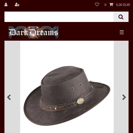
0
0,00 EUR
☰