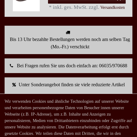
*
inkl. ges. MwSt.
zzgl.
Versandkosten
Bis 13 Uhr bezahlte Bestellungen werden noch am selben Tag
(Mo.-Fr.) verschickt
Bei Fragen rufen Sie uns doch einfach an: 06035/970688
Unter Sonderangebot finden sie viele reduzierte Artikel
Wir verwenden Cookies und ähnliche Technologien auf unserer Website
Mein Konto
und verarbeiten personenbezogene Daten von Besucher:innen unserer
Webseite (z.B. IP-Adresse), um z.B. Inhalte und Anzeigen zu
Warenkorb
personalisieren, Medien von Drittanbietern einzubinden oder Zugriffe auf
Zur Kasse
unsere Website zu analysieren. Die Datenverarbeitung erfolgt erst durch
gesetzte Cookies. Wir teilen diese Daten mit Dritten, die wir in den
Mein Konto