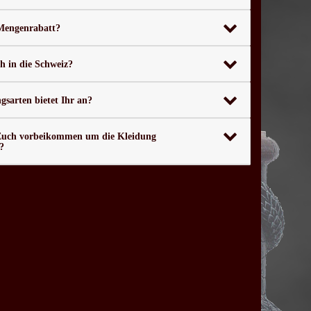
 Mengenrabatt?
ch in die Schweiz?
sarten bietet Ihr an?
Euch vorbeikommen um die Kleidung
?