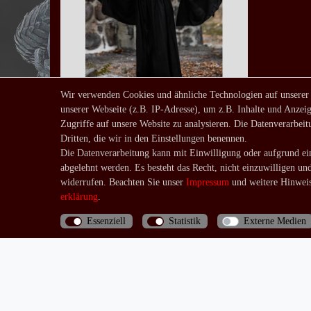
Wir verwenden Cookies und ähnliche Technologien auf unserer
unserer Webseite (z.B. IP-Adresse), um z.B. Inhalte und Anzeig
Kapuzen - Kleid Runa
Zugriffe auf unsere Website zu analysieren. Die Datenverarbeitu
ab 69,00 € *
Dritten, die wir in den Einstellungen benennen.
*
inkl. ges. MwSt.
zzgl.
Die Datenverarbeitung kann mit Einwilligung oder aufgrund ein
abgelehnt werden. Es besteht das Recht, nicht einzuwilligen un
Versandkosten
widerrufen. Beachten Sie unser
Impressum
und weitere Hinweis
erklärung
.
Essenziell
Statistik
Externe Medien
Bis 13 Uhr bezahlte Bestellungen werden noch am
selben Tag (Mo.-Fr.) verschickt