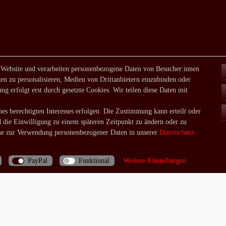
 Website und verarbeiten personenbezogene Daten von Besucher:innen
en zu personalisieren, Medien von Drittanbietern einzubinden oder
ng erfolgt erst durch gesetzte Cookies. Wir teilen diese Daten mit
es berechtigten Interesses erfolgen. Die Zustimmung kann erteilt oder
d die Einwilligung zu einem späteren Zeitpunkt zu ändern oder zu
e zur Verwendung personenbezogener Daten in unserer
Daten­schutz­
PayPal
Funktional
Weitere Einstellungen
Bei Fragen rufen Sie uns doch einfach an: 06035/970688