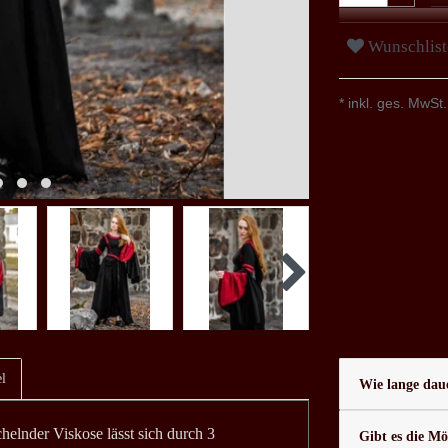
Wunschlist
* inkl. ges. MwSt.
l
Wie lange daue
helnder Viskose lässt sich durch 3
Gibt es die Mö