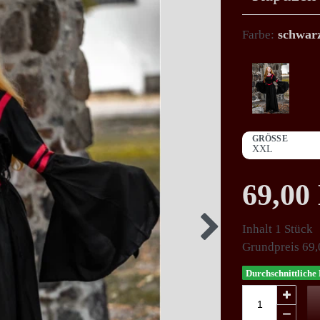
schwarz
Farbe:
GRÖSSE
69,0
Inhalt
1
Stück
Grundpreis
69,
Durchschnittliche 