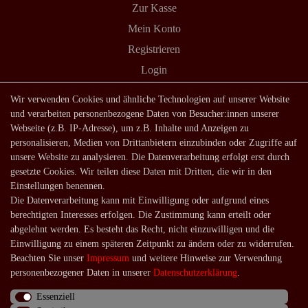
Zur Kasse
Mein Konto
Registrieren
Login
Shop
Wir verwenden Cookies und ähnliche Technologien auf unserer Website
und verarbeiten personenbezogene Daten von Besucher:innen unserer
Lagerverkauf
Webseite (z.B. IP-Adresse), um z.B. Inhalte und Anzeigen zu
Zahlungsarten
personalisieren, Medien von Drittanbietern einzubinden oder Zugriffe auf
unsere Website zu analysieren. Die Datenverarbeitung erfolgt erst durch
Versandarten und -kosten
gesetzte Cookies. Wir teilen diese Daten mit Dritten, die wir in den
Lieferung in die Schweiz
Einstellungen benennen.
Die Datenverarbeitung kann mit Einwilligung oder aufgrund eines
Service
berechtigten Interesses erfolgen. Die Zustimmung kann erteilt oder
Kontakt
abgelehnt werden. Es besteht das Recht, nicht einzuwilligen und die
Einwilligung zu einem späteren Zeitpunkt zu ändern oder zu widerrufen.
Häufige Fragen
Beachten Sie unser
Impressum
und weitere Hinweise zur Verwendung
Über uns
personenbezogener Daten in unserer
Daten­schutz­erklärung
.
Essenziell