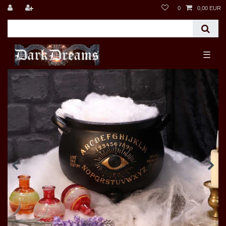
0
0,00 EUR
☰