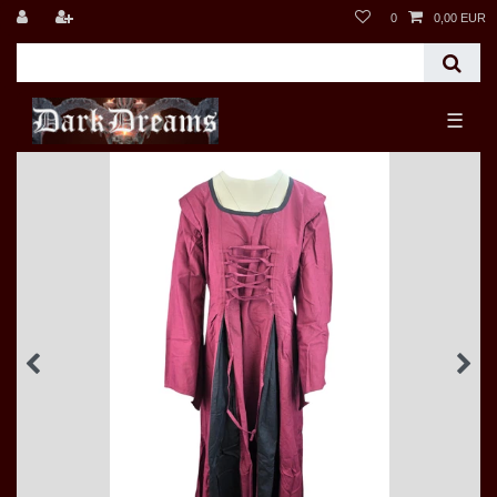
0
0,00 EUR
☰