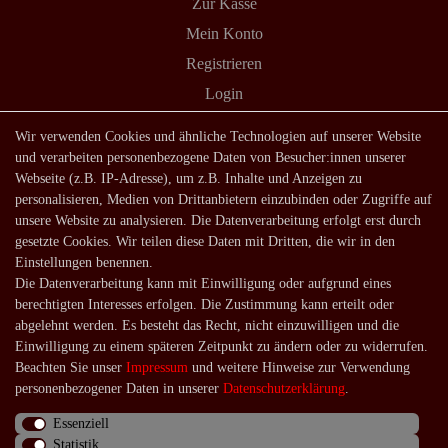
Zur Kasse
Mein Konto
Registrieren
Login
Shop
Wir verwenden Cookies und ähnliche Technologien auf unserer Website
und verarbeiten personenbezogene Daten von Besucher:innen unserer
Lagerverkauf
Webseite (z.B. IP-Adresse), um z.B. Inhalte und Anzeigen zu
Zahlungsarten
personalisieren, Medien von Drittanbietern einzubinden oder Zugriffe auf
unsere Website zu analysieren. Die Datenverarbeitung erfolgt erst durch
Versandarten und -kosten
gesetzte Cookies. Wir teilen diese Daten mit Dritten, die wir in den
Lieferung in die Schweiz
Einstellungen benennen.
Die Datenverarbeitung kann mit Einwilligung oder aufgrund eines
Service
berechtigten Interesses erfolgen. Die Zustimmung kann erteilt oder
Kontakt
abgelehnt werden. Es besteht das Recht, nicht einzuwilligen und die
Einwilligung zu einem späteren Zeitpunkt zu ändern oder zu widerrufen.
Häufige Fragen
Beachten Sie unser
Impressum
und weitere Hinweise zur Verwendung
Über uns
personenbezogener Daten in unserer
Daten­schutz­erklärung
.
Essenziell
Statistik