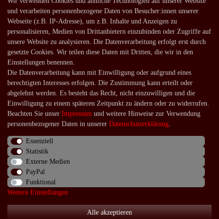
Wir verwenden Cookies und ähnliche Technologien auf unserer Website
und verarbeiten personenbezogene Daten von Besucher:innen unserer
Lagerverkauf
Webseite (z.B. IP-Adresse), um z.B. Inhalte und Anzeigen zu
Zahlungsarten
personalisieren, Medien von Drittanbietern einzubinden oder Zugriffe auf
unsere Website zu analysieren. Die Datenverarbeitung erfolgt erst durch
Versandarten und -kosten
gesetzte Cookies. Wir teilen diese Daten mit Dritten, die wir in den
Lieferung in die Schweiz
Einstellungen benennen.
Die Datenverarbeitung kann mit Einwilligung oder aufgrund eines
Service
berechtigten Interesses erfolgen. Die Zustimmung kann erteilt oder
Kontakt
abgelehnt werden. Es besteht das Recht, nicht einzuwilligen und die
Einwilligung zu einem späteren Zeitpunkt zu ändern oder zu widerrufen.
Häufige Fragen
Beachten Sie unser
Impressum
und weitere Hinweise zur Verwendung
Über uns
personenbezogener Daten in unserer
Daten­schutz­erklärung
.
Essenziell
Statistik
Externe Medien
Impressum
Daten­schutz­erklärung
AGB
PayPal
Funktional
Weitere Einstellungen
Widerrufs­recht
Kontakt
Vertrag widerrufen
Alle akzeptieren