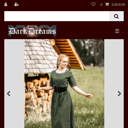
0
0,00 EUR
☰