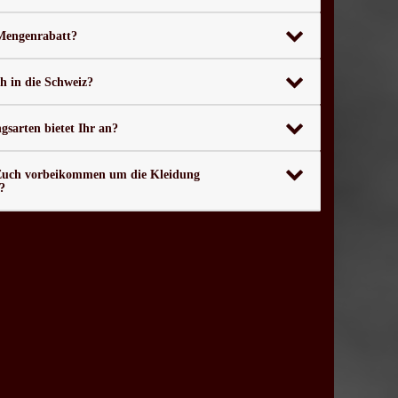
 Mengenrabatt?
ch in die Schweiz?
sarten bietet Ihr an?
Euch vorbeikommen um die Kleidung
?