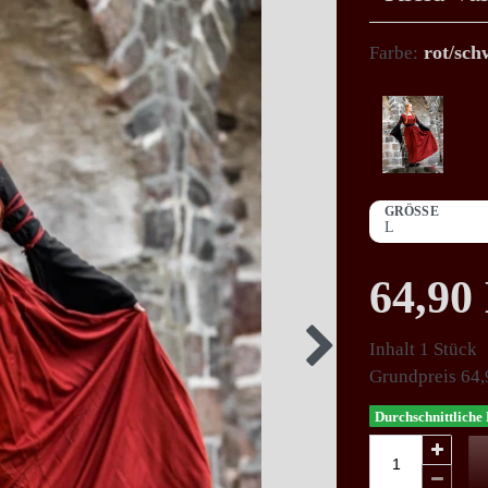
rot/sch
Farbe:
GRÖSSE
64,9
Inhalt
1
Stück
Grundpreis
64,
Durchschnittliche 