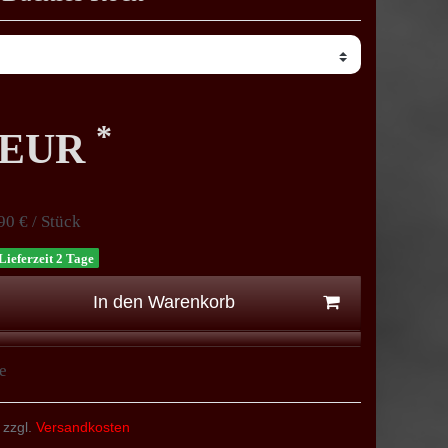
*
0 EUR
90 € / Stück
Lieferzeit 2 Tage
In den Warenkorb
e
 zzgl.
Versandkosten