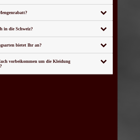
 Mengenrabatt?
ch in die Schweiz?
sarten bietet Ihr an?
Euch vorbeikommen um die Kleidung
?