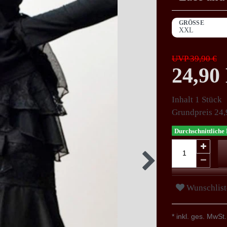
GRÖSSE
UVP 39,90 €
24,9
Inhalt
1
Stück
Grundpreis
24,
Durchschnittliche 
Wunschlist
* inkl. ges. MwSt.