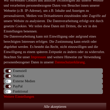
Wir verwenden Cookies und ähnliche Technologien auf unserer Website
und verarbeiten personenbezogene Daten von Besucher:innen unserer
Lagerverkauf
Webseite (z.B. IP-Adresse), um z.B. Inhalte und Anzeigen zu
Zahlungsarten
personalisieren, Medien von Drittanbietern einzubinden oder Zugriffe auf
unsere Website zu analysieren. Die Datenverarbeitung erfolgt erst durch
Versandarten und -kosten
gesetzte Cookies. Wir teilen diese Daten mit Dritten, die wir in den
Lieferung in die Schweiz
Einstellungen benennen.
Die Datenverarbeitung kann mit Einwilligung oder aufgrund eines
Service
berechtigten Interesses erfolgen. Die Zustimmung kann erteilt oder
Kontakt
abgelehnt werden. Es besteht das Recht, nicht einzuwilligen und die
Einwilligung zu einem späteren Zeitpunkt zu ändern oder zu widerrufen.
Häufige Fragen
Beachten Sie unser
Impressum
und weitere Hinweise zur Verwendung
Über uns
personenbezogener Daten in unserer
Daten­schutz­erklärung
.
Essenziell
Statistik
Externe Medien
Impressum
Daten­schutz­erklärung
AGB
PayPal
Funktional
Weitere Einstellungen
Widerrufs­recht
Kontakt
Vertrag widerrufen
Alle akzeptieren