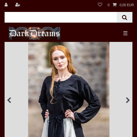
0
0,00 EUR
☰