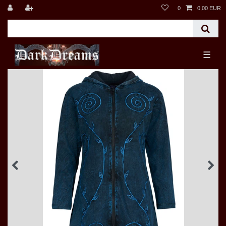
0
0,00 EUR
☰