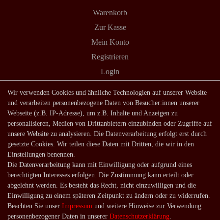
Warenkorb
Zur Kasse
Mein Konto
Registrieren
Login
Shop
Wir verwenden Cookies und ähnliche Technologien auf unserer Website
und verarbeiten personenbezogene Daten von Besucher:innen unserer
Lagerverkauf
Webseite (z.B. IP-Adresse), um z.B. Inhalte und Anzeigen zu
Zahlungsarten
personalisieren, Medien von Drittanbietern einzubinden oder Zugriffe auf
unsere Website zu analysieren. Die Datenverarbeitung erfolgt erst durch
Versandarten und -kosten
gesetzte Cookies. Wir teilen diese Daten mit Dritten, die wir in den
Lieferung in die Schweiz
Einstellungen benennen.
Die Datenverarbeitung kann mit Einwilligung oder aufgrund eines
Service
berechtigten Interesses erfolgen. Die Zustimmung kann erteilt oder
Kontakt
abgelehnt werden. Es besteht das Recht, nicht einzuwilligen und die
Einwilligung zu einem späteren Zeitpunkt zu ändern oder zu widerrufen.
Häufige Fragen
Beachten Sie unser
Impressum
und weitere Hinweise zur Verwendung
Über uns
personenbezogener Daten in unserer
Daten­schutz­erklärung
.