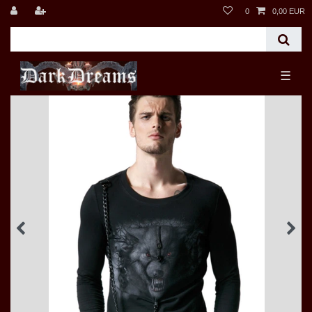
0
0,00 EUR
☰