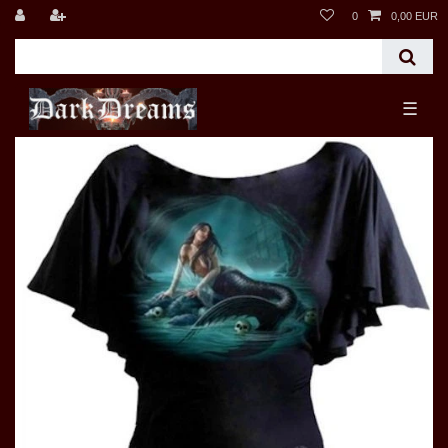
0
0,00 EUR
☰