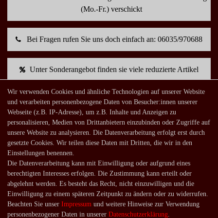
(Mo.-Fr.) verschickt
Bei Fragen rufen Sie uns doch einfach an: 06035/970688
Unter Sonderangebot finden sie viele reduzierte Artikel
Wir verwenden Cookies und ähnliche Technologien auf unserer Website
und verarbeiten personenbezogene Daten von Besucher:innen unserer
Mein Konto
Webseite (z.B. IP-Adresse), um z.B. Inhalte und Anzeigen zu
Warenkorb
personalisieren, Medien von Drittanbietern einzubinden oder Zugriffe auf
unsere Website zu analysieren. Die Datenverarbeitung erfolgt erst durch
Zur Kasse
gesetzte Cookies. Wir teilen diese Daten mit Dritten, die wir in den
Mein Konto
Einstellungen benennen.
Registrieren
Die Datenverarbeitung kann mit Einwilligung oder aufgrund eines
berechtigten Interesses erfolgen. Die Zustimmung kann erteilt oder
Login
abgelehnt werden. Es besteht das Recht, nicht einzuwilligen und die
Einwilligung zu einem späteren Zeitpunkt zu ändern oder zu widerrufen.
Shop
Beachten Sie unser
Impressum
und weitere Hinweise zur Verwendung
Lagerverkauf
personenbezogener Daten in unserer
Daten­schutz­erklärung
.