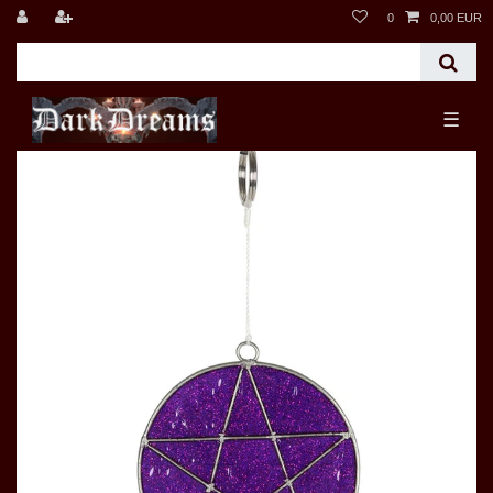
0
0,00 EUR
☰