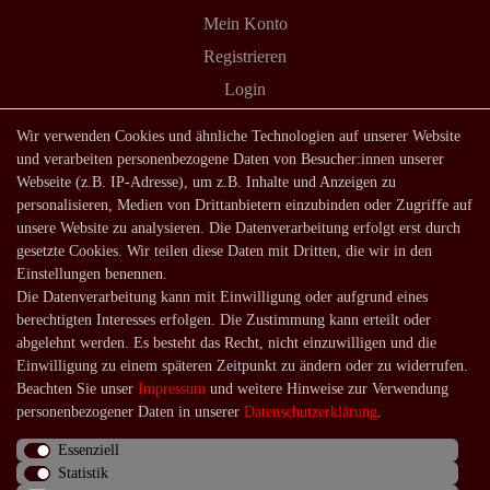
Mein Konto
Registrieren
Login
Shop
Wir verwenden Cookies und ähnliche Technologien auf unserer Website
und verarbeiten personenbezogene Daten von Besucher:innen unserer
Lagerverkauf
Webseite (z.B. IP-Adresse), um z.B. Inhalte und Anzeigen zu
Zahlungsarten
personalisieren, Medien von Drittanbietern einzubinden oder Zugriffe auf
unsere Website zu analysieren. Die Datenverarbeitung erfolgt erst durch
Versandarten und -kosten
gesetzte Cookies. Wir teilen diese Daten mit Dritten, die wir in den
Lieferung in die Schweiz
Einstellungen benennen.
Die Datenverarbeitung kann mit Einwilligung oder aufgrund eines
Service
berechtigten Interesses erfolgen. Die Zustimmung kann erteilt oder
Kontakt
abgelehnt werden. Es besteht das Recht, nicht einzuwilligen und die
Einwilligung zu einem späteren Zeitpunkt zu ändern oder zu widerrufen.
Häufige Fragen
Beachten Sie unser
Impressum
und weitere Hinweise zur Verwendung
Über uns
personenbezogener Daten in unserer
Daten­schutz­erklärung
.
Essenziell
Statistik