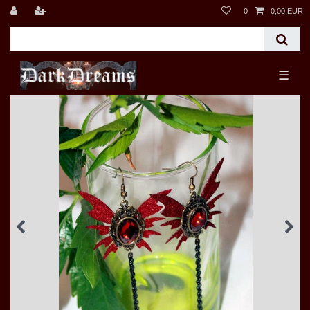
0
0,00 EUR
☰