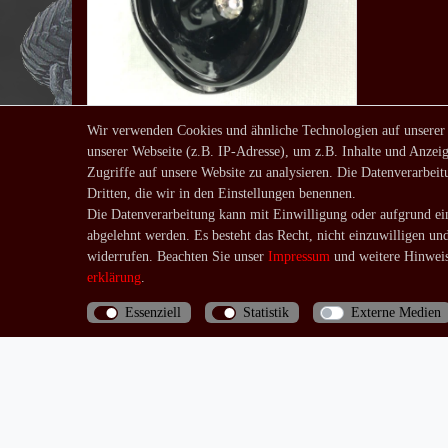
Wir verwenden Cookies und ähnliche Technologien auf unserer
unserer Webseite (z.B. IP-Adresse), um z.B. Inhalte und Anzeig
Ohrringe Rosen schwarz
Zugriffe auf unsere Website zu analysieren. Die Datenverarbeitu
9,90 € *
Dritten, die wir in den Einstellungen benennen.
UVP 13,90 €
Die Datenverarbeitung kann mit Einwilligung oder aufgrund ein
*
inkl. ges. MwSt.
zzgl.
abgelehnt werden. Es besteht das Recht, nicht einzuwilligen un
Versandkosten
widerrufen. Beachten Sie unser
Impressum
und weitere Hinweis
erklärung
.
Essenziell
Statistik
Externe Medien
Bis 13 Uhr bezahlte Bestellungen werden noch am
selben Tag (Mo.-Fr.) verschickt