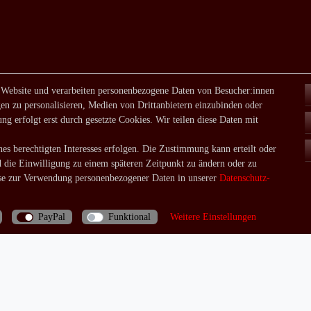
 Website und verarbeiten personenbezogene Daten von Besucher:innen
en zu personalisieren, Medien von Drittanbietern einzubinden oder
ng erfolgt erst durch gesetzte Cookies. Wir teilen diese Daten mit
es berechtigten Interesses erfolgen. Die Zustimmung kann erteilt oder
d die Einwilligung zu einem späteren Zeitpunkt zu ändern oder zu
e zur Verwendung personenbezogener Daten in unserer
Daten­schutz­
PayPal
Funktional
Weitere Einstellungen
Bei Fragen rufen Sie uns doch einfach an: 06035/970688