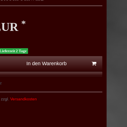
*
 EUR
Lieferzeit 2 Tage
In den Warenkorb
e
 zzgl.
Versandkosten