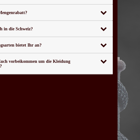
 Mengenrabatt?
ch in die Schweiz?
sarten bietet Ihr an?
Euch vorbeikommen um die Kleidung
?