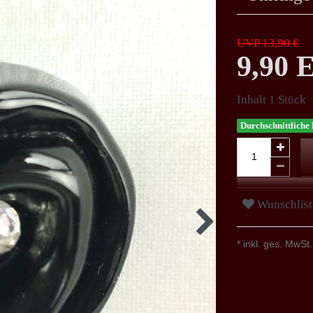
UVP 13,90 €
9,90
Inhalt
1
Stück
Durchschnittliche 
Wunschlist
* inkl. ges. MwSt.