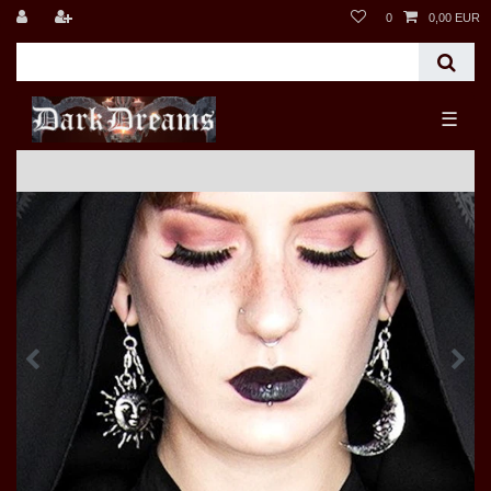
0
0,00 EUR
☰