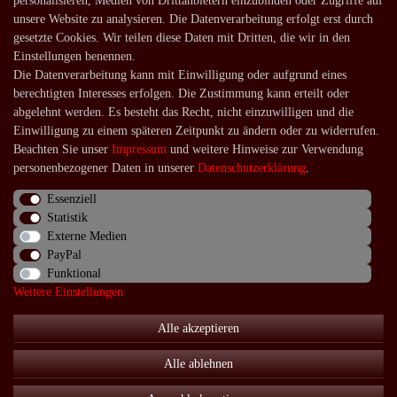
personalisieren, Medien von Drittanbietern einzubinden oder Zugriffe auf
unsere Website zu analysieren. Die Datenverarbeitung erfolgt erst durch
Versandarten und -kosten
gesetzte Cookies. Wir teilen diese Daten mit Dritten, die wir in den
Lieferung in die Schweiz
Einstellungen benennen.
Die Datenverarbeitung kann mit Einwilligung oder aufgrund eines
Service
berechtigten Interesses erfolgen. Die Zustimmung kann erteilt oder
Kontakt
abgelehnt werden. Es besteht das Recht, nicht einzuwilligen und die
Einwilligung zu einem späteren Zeitpunkt zu ändern oder zu widerrufen.
Häufige Fragen
Beachten Sie unser
Impressum
und weitere Hinweise zur Verwendung
Über uns
personenbezogener Daten in unserer
Daten­schutz­erklärung
.
Essenziell
Statistik
Externe Medien
Impressum
Daten­schutz­erklärung
AGB
PayPal
Funktional
Weitere Einstellungen
Widerrufs­recht
Kontakt
Vertrag widerrufen
Alle akzeptieren
Alle ablehnen
© Copyright 2026 | Alle Rechte vorbehalten.