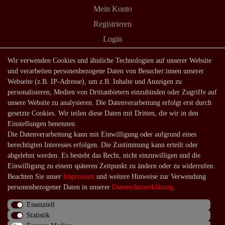
Mein Konto
Registrieren
Login
Shop
Wir verwenden Cookies und ähnliche Technologien auf unserer Website
und verarbeiten personenbezogene Daten von Besucher:innen unserer
Lagerverkauf
Webseite (z.B. IP-Adresse), um z.B. Inhalte und Anzeigen zu
Zahlungsarten
personalisieren, Medien von Drittanbietern einzubinden oder Zugriffe auf
unsere Website zu analysieren. Die Datenverarbeitung erfolgt erst durch
Versandarten und -kosten
gesetzte Cookies. Wir teilen diese Daten mit Dritten, die wir in den
Lieferung in die Schweiz
Einstellungen benennen.
Die Datenverarbeitung kann mit Einwilligung oder aufgrund eines
Service
berechtigten Interesses erfolgen. Die Zustimmung kann erteilt oder
Kontakt
abgelehnt werden. Es besteht das Recht, nicht einzuwilligen und die
Einwilligung zu einem späteren Zeitpunkt zu ändern oder zu widerrufen.
Häufige Fragen
Beachten Sie unser
Impressum
und weitere Hinweise zur Verwendung
Über uns
personenbezogener Daten in unserer
Daten­schutz­erklärung
.
Essenziell
Statistik