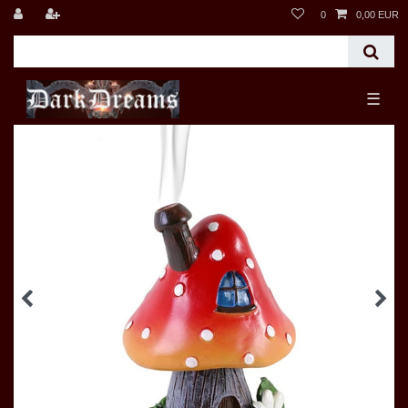
0
0,00 EUR
☰