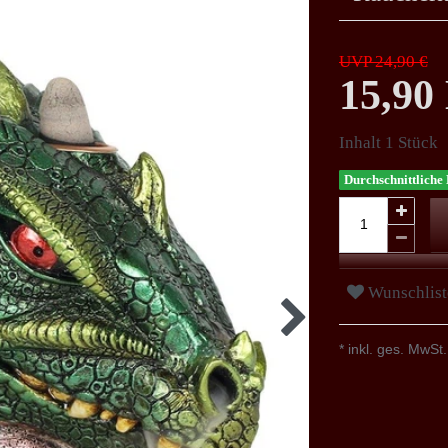
UVP 24,90 €
15,9
Inhalt
1
Stück
Durchschnittliche 
Wunschlist
* inkl. ges. MwSt.