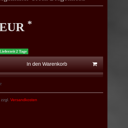
*
0 EUR
Lieferzeit 2 Tage
In den Warenkorb
e
 zzgl.
Versandkosten