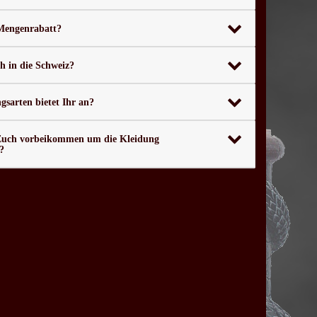
 Mengenrabatt?
ch in die Schweiz?
sarten bietet Ihr an?
Euch vorbeikommen um die Kleidung
?