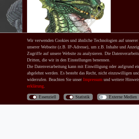
Wir verwenden Cookies und ähnliche Technologien auf unserer
unserer Webseite (z.B. IP-Adresse), um z.B. Inhalte und Anzeig
Räucherkegelhalter Green
Zugriffe auf unsere Website zu analysieren. Die Datenverarbeitu
Dragonhead
Dritten, die wir in den Einstellungen benennen.
15,90 € *
UVP 24,90 €
Die Datenverarbeitung kann mit Einwilligung oder aufgrund ein
*
inkl. ges. MwSt.
zzgl.
abgelehnt werden. Es besteht das Recht, nicht einzuwilligen un
Versandkosten
widerrufen. Beachten Sie unser
Impressum
und weitere Hinweis
erklärung
.
Essenziell
Statistik
Externe Medien
Bis 13 Uhr bezahlte Bestellungen werden noch am
selben Tag (Mo.-Fr.) verschickt