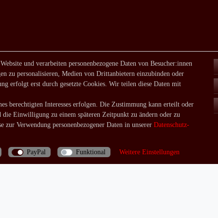
 Website und verarbeiten personenbezogene Daten von Besucher:innen
en zu personalisieren, Medien von Drittanbietern einzubinden oder
ng erfolgt erst durch gesetzte Cookies. Wir teilen diese Daten mit
es berechtigten Interesses erfolgen. Die Zustimmung kann erteilt oder
d die Einwilligung zu einem späteren Zeitpunkt zu ändern oder zu
e zur Verwendung personenbezogener Daten in unserer
Daten­schutz­
PayPal
Funktional
Weitere Einstellungen
Bei Fragen rufen Sie uns doch einfach an: 06035/970688