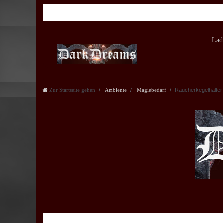
Lad
Zur Startseite gehen
Ambiente
Magiebedarf
Räucherkegelhalte