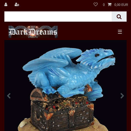
0
0,00 EUR
☰