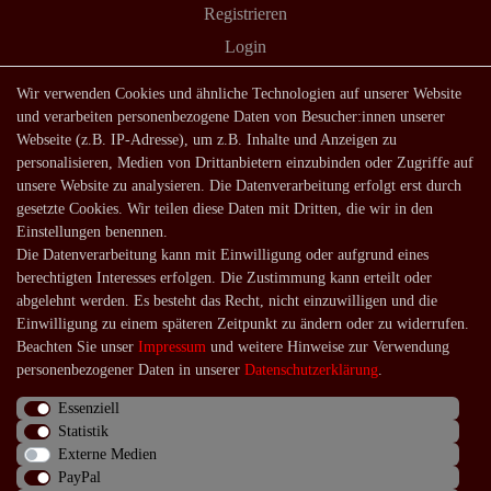
Registrieren
Login
Shop
Wir verwenden Cookies und ähnliche Technologien auf unserer Website
und verarbeiten personenbezogene Daten von Besucher:innen unserer
Lagerverkauf
Webseite (z.B. IP-Adresse), um z.B. Inhalte und Anzeigen zu
Zahlungsarten
personalisieren, Medien von Drittanbietern einzubinden oder Zugriffe auf
unsere Website zu analysieren. Die Datenverarbeitung erfolgt erst durch
Versandarten und -kosten
gesetzte Cookies. Wir teilen diese Daten mit Dritten, die wir in den
Lieferung in die Schweiz
Einstellungen benennen.
Die Datenverarbeitung kann mit Einwilligung oder aufgrund eines
Service
berechtigten Interesses erfolgen. Die Zustimmung kann erteilt oder
Kontakt
abgelehnt werden. Es besteht das Recht, nicht einzuwilligen und die
Einwilligung zu einem späteren Zeitpunkt zu ändern oder zu widerrufen.
Häufige Fragen
Beachten Sie unser
Impressum
und weitere Hinweise zur Verwendung
Über uns
personenbezogener Daten in unserer
Daten­schutz­erklärung
.
Essenziell
Statistik
Externe Medien
Impressum
Daten­schutz­erklärung
AGB
PayPal