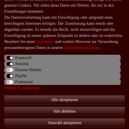
Versandarten und -kosten
gesetzte Cookies. Wir teilen diese Daten mit Dritten, die wir in den
Lieferung in die Schweiz
Einstellungen benennen.
Die Datenverarbeitung kann mit Einwilligung oder aufgrund eines
Service
berechtigten Interesses erfolgen. Die Zustimmung kann erteilt oder
Kontakt
abgelehnt werden. Es besteht das Recht, nicht einzuwilligen und die
Einwilligung zu einem späteren Zeitpunkt zu ändern oder zu widerrufen.
Häufige Fragen
Beachten Sie unser
Impressum
und weitere Hinweise zur Verwendung
Über uns
personenbezogener Daten in unserer
Daten­schutz­erklärung
.
Essenziell
Statistik
Externe Medien
Impressum
Daten­schutz­erklärung
AGB
PayPal
Funktional
Weitere Einstellungen
Widerrufs­recht
Kontakt
Vertrag widerrufen
Alle akzeptieren
Alle ablehnen
© Copyright 2026 | Alle Rechte vorbehalten.
Auswahl akzeptieren