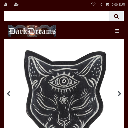
0
0,00 EUR
☰