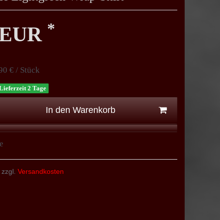
*
0 EUR
90 € / Stück
Lieferzeit 2 Tage
In den Warenkorb
e
 zzgl.
Versandkosten