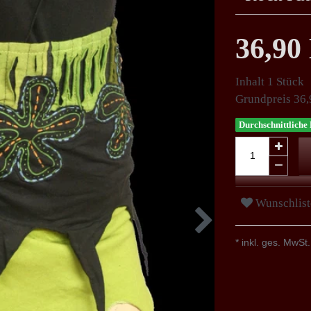
36,9
Inhalt
1
Stück
Grundpreis
36,
Durchschnittliche 
Wunschlist
* inkl. ges. MwSt.