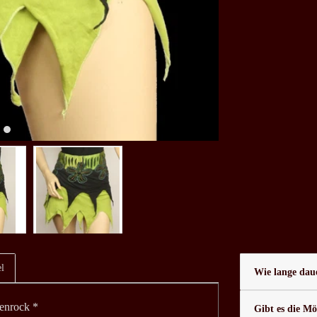
l
Wie lange daue
xenrock *
Gibt es die Mö