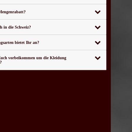
 Mengenrabatt?
ch in die Schweiz?
sarten bietet Ihr an?
Euch vorbeikommen um die Kleidung
?