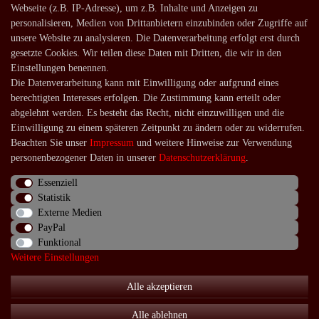
Webseite (z.B. IP-Adresse), um z.B. Inhalte und Anzeigen zu
Zahlungsarten
personalisieren, Medien von Drittanbietern einzubinden oder Zugriffe auf
unsere Website zu analysieren. Die Datenverarbeitung erfolgt erst durch
Versandarten und -kosten
gesetzte Cookies. Wir teilen diese Daten mit Dritten, die wir in den
Lieferung in die Schweiz
Einstellungen benennen.
Die Datenverarbeitung kann mit Einwilligung oder aufgrund eines
Service
berechtigten Interesses erfolgen. Die Zustimmung kann erteilt oder
Kontakt
abgelehnt werden. Es besteht das Recht, nicht einzuwilligen und die
Einwilligung zu einem späteren Zeitpunkt zu ändern oder zu widerrufen.
Häufige Fragen
Beachten Sie unser
Impressum
und weitere Hinweise zur Verwendung
Über uns
personenbezogener Daten in unserer
Daten­schutz­erklärung
.
Essenziell
Statistik
Externe Medien
Impressum
Daten­schutz­erklärung
AGB
PayPal
Funktional
Weitere Einstellungen
Widerrufs­recht
Kontakt
Vertrag widerrufen
Alle akzeptieren
Alle ablehnen