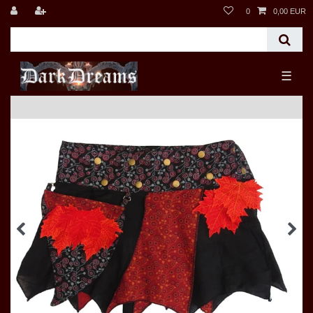
0
0,00 EUR
☰