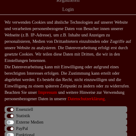
Registrieren
Login
Shop
Wir verwenden Cookies und ähnliche Technologien auf unserer Website
und verarbeiten personenbezogene Daten von Besucher:innen unserer
Lagerverkauf
Webseite (z.B. IP-Adresse), um z.B. Inhalte und Anzeigen zu
Zahlungsarten
personalisieren, Medien von Drittanbietern einzubinden oder Zugriffe auf
unsere Website zu analysieren. Die Datenverarbeitung erfolgt erst durch
Versandarten und -kosten
gesetzte Cookies. Wir teilen diese Daten mit Dritten, die wir in den
Lieferung in die Schweiz
Einstellungen benennen.
Die Datenverarbeitung kann mit Einwilligung oder aufgrund eines
Service
berechtigten Interesses erfolgen. Die Zustimmung kann erteilt oder
Kontakt
abgelehnt werden. Es besteht das Recht, nicht einzuwilligen und die
Einwilligung zu einem späteren Zeitpunkt zu ändern oder zu widerrufen.
Häufige Fragen
Beachten Sie unser
Impressum
und weitere Hinweise zur Verwendung
Über uns
personenbezogener Daten in unserer
Daten­schutz­erklärung
.
Essenziell
Statistik
Externe Medien
Impressum
Daten­schutz­erklärung
AGB
PayPal
Funktional