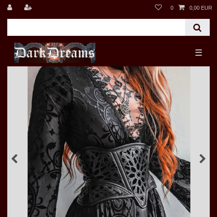
0
0,00 EUR
☰