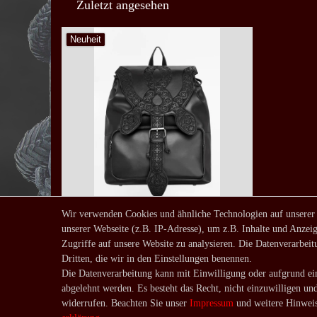
Zuletzt angesehen
Neuheit
Wir verwenden Cookies und ähnliche Technologien auf unserer
unserer Webseite (z.B. IP-Adresse), um z.B. Inhalte und Anzeig
Rucksack Cathedral Snake
Zugriffe auf unsere Website zu analysieren. Die Datenverarbeitu
79,90 € *
Dritten, die wir in den Einstellungen benennen.
*
inkl. ges. MwSt.
zzgl.
Die Datenverarbeitung kann mit Einwilligung oder aufgrund ein
abgelehnt werden. Es besteht das Recht, nicht einzuwilligen un
Versandkosten
widerrufen. Beachten Sie unser
Impressum
und weitere Hinweis