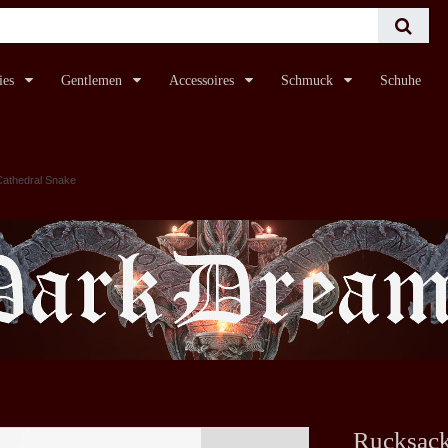
ies
Gentlemen
Accessoires
Schmuck
Schuhe
athedral Snake
Rucksack