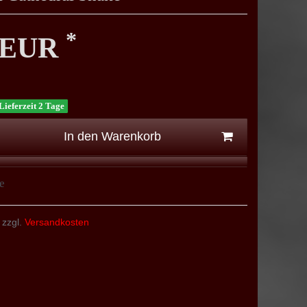
*
0 EUR
Lieferzeit 2 Tage
In den Warenkorb
e
 zzgl.
Versandkosten