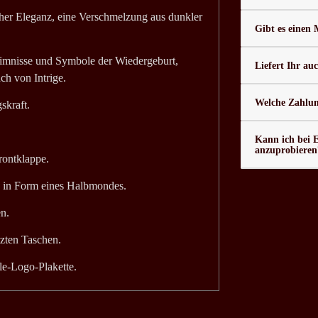
cher Eleganz, eine Verschmelzung aus dunkler
Gibt es einen
eimnisse und Symbole der Wiedergeburt,
Liefert Ihr au
ch von Intrige.
Welche Zahlung
skraft.
Kann ich bei 
anzuprobieren
rontklappe.
n in Form eines Halbmondes.
en.
zten Taschen.
le-Logo-Plakette.