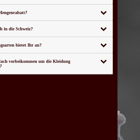
 Mengenrabatt?
ch in die Schweiz?
sarten bietet Ihr an?
Euch vorbeikommen um die Kleidung
?