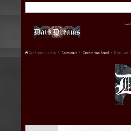
Lad
Zur Startseite gehen
Accessoires
Taschen und Beutel
Rucksack C