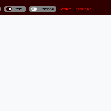
PayPal
Funktional
Weitere Einstellungen
Bei Fragen rufen Sie uns doch einfach an: 06035/970688
Shop
Lagerverkauf
Zahlungsarten
Versandarten und -kosten
Lieferung in die Schweiz
aten­schutz­erklärung
AGB
Widerrufs­recht
Vertrag widerruf