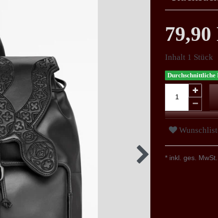
79,9
Inhalt
1
Stück
Durchschnittliche 
Wunschlist
* inkl. ges. MwSt.