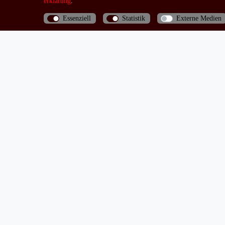
erklärung
.
Essenziell
Statistik
Externe Medien
Bis 13 Uhr bezahlte Bestellungen werden noch am
selben Tag (Mo.-Fr.) verschickt
Mein Konto
Warenkorb
Zur Kasse
Mein Konto
Registrieren
Login
Impressum
D