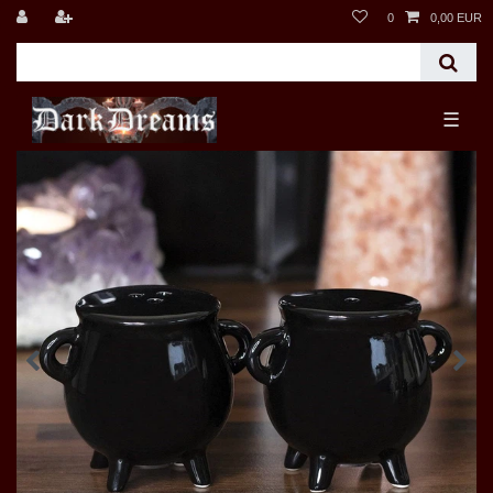
0
0,00 EUR
☰