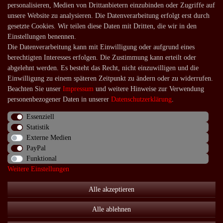
Zahlungsarten
personalisieren, Medien von Drittanbietern einzubinden oder Zugriffe auf
unsere Website zu analysieren. Die Datenverarbeitung erfolgt erst durch
Versandarten und -kosten
gesetzte Cookies. Wir teilen diese Daten mit Dritten, die wir in den
Lieferung in die Schweiz
Einstellungen benennen.
Die Datenverarbeitung kann mit Einwilligung oder aufgrund eines
Service
berechtigten Interesses erfolgen. Die Zustimmung kann erteilt oder
Kontakt
abgelehnt werden. Es besteht das Recht, nicht einzuwilligen und die
Einwilligung zu einem späteren Zeitpunkt zu ändern oder zu widerrufen.
Häufige Fragen
Beachten Sie unser
Impressum
und weitere Hinweise zur Verwendung
Über uns
personenbezogener Daten in unserer
Daten­schutz­erklärung
.
Essenziell
Statistik
Externe Medien
Impressum
Daten­schutz­erklärung
AGB
PayPal
Funktional
Weitere Einstellungen
Widerrufs­recht
Kontakt
Vertrag widerrufen
Alle akzeptieren
Alle ablehnen
© Copyright 2026 | Alle Rechte vorbehalten.