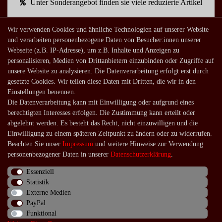
Unter Sonderangebot finden sie viele reduzierte Artikel
Wir verwenden Cookies und ähnliche Technologien auf unserer Website
Mein Konto
und verarbeiten personenbezogene Daten von Besucher:innen unserer
Webseite (z.B. IP-Adresse), um z.B. Inhalte und Anzeigen zu
Warenkorb
personalisieren, Medien von Drittanbietern einzubinden oder Zugriffe auf
Zur Kasse
unsere Website zu analysieren. Die Datenverarbeitung erfolgt erst durch
gesetzte Cookies. Wir teilen diese Daten mit Dritten, die wir in den
Mein Konto
Einstellungen benennen.
Registrieren
Die Datenverarbeitung kann mit Einwilligung oder aufgrund eines
Login
berechtigten Interesses erfolgen. Die Zustimmung kann erteilt oder
abgelehnt werden. Es besteht das Recht, nicht einzuwilligen und die
Shop
Einwilligung zu einem späteren Zeitpunkt zu ändern oder zu widerrufen.
Beachten Sie unser
Impressum
und weitere Hinweise zur Verwendung
Lagerverkauf
personenbezogener Daten in unserer
Daten­schutz­erklärung
.
Zahlungsarten
Essenziell
Versandarten und -kosten
Statistik
Lieferung in die Schweiz
Externe Medien
PayPal
Service
Funktional