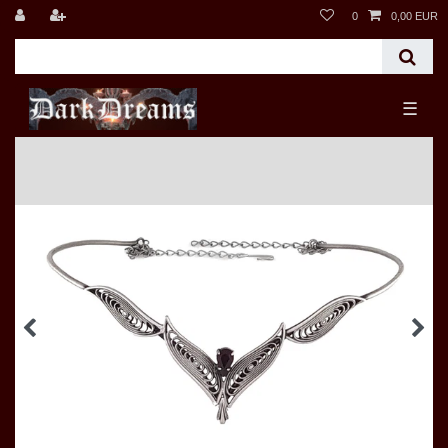
0
0,00 EUR
☰