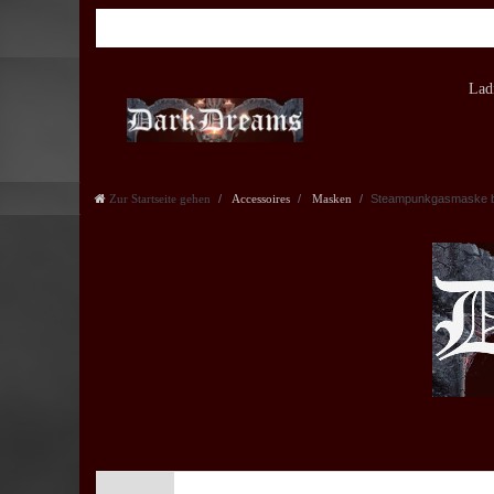
Lad
Zur Startseite gehen
Accessoires
Masken
Steampunkgasmaske b