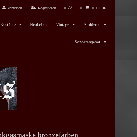
Anmelden
Registrieren
0
0
0,00 EUR
Kostüme
Neuheiten
Vintage
Ambiente
Sonderangebot
kgasmaske bronzefarben