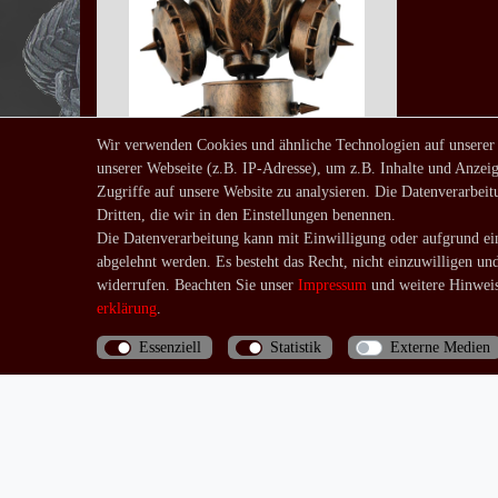
Wir verwenden Cookies und ähnliche Technologien auf unserer
unserer Webseite (z.B. IP-Adresse), um z.B. Inhalte und Anzeig
Steampunkgasmaske
Zugriffe auf unsere Website zu analysieren. Die Datenverarbeitu
bronzefarben
Dritten, die wir in den Einstellungen benennen.
19,90 € *
Die Datenverarbeitung kann mit Einwilligung oder aufgrund ein
*
inkl. ges. MwSt.
zzgl.
abgelehnt werden. Es besteht das Recht, nicht einzuwilligen un
Versandkosten
widerrufen. Beachten Sie unser
Impressum
und weitere Hinweis
erklärung
.
Essenziell
Statistik
Externe Medien
Bis 13 Uhr bezahlte Bestellungen werden noch am
selben Tag (Mo.-Fr.) verschickt