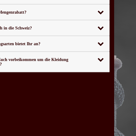
 Mengenrabatt?
ch in die Schweiz?
sarten bietet Ihr an?
Euch vorbeikommen um die Kleidung
?