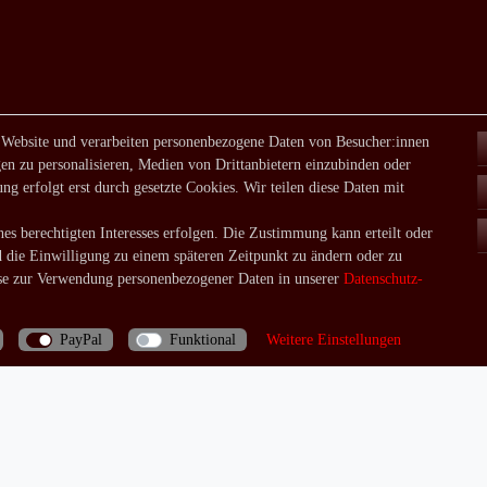
 Website und verarbeiten personenbezogene Daten von Besucher:innen
en zu personalisieren, Medien von Drittanbietern einzubinden oder
ng erfolgt erst durch gesetzte Cookies. Wir teilen diese Daten mit
es berechtigten Interesses erfolgen. Die Zustimmung kann erteilt oder
d die Einwilligung zu einem späteren Zeitpunkt zu ändern oder zu
e zur Verwendung personenbezogener Daten in unserer
Daten­schutz­
PayPal
Funktional
Weitere Einstellungen
Bei Fragen rufen Sie uns doch einfach an: 06035/970688