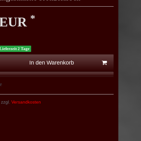
*
0 EUR
Lieferzeit 2 Tage
In den Warenkorb
e
 zzgl.
Versandkosten