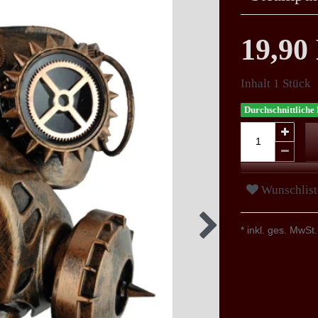
19,9
Inhalt
1
Stück
Durchschnittliche 
Wunschlist
* inkl. ges. MwSt.