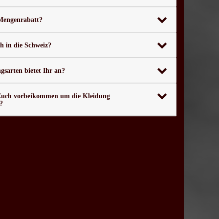
 Mengenrabatt?
ch in die Schweiz?
sarten bietet Ihr an?
Euch vorbeikommen um die Kleidung
?