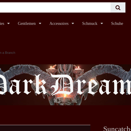
ies
Gentlemen
Accessoires
Schmuck
Schuhe
n a Branch
Suncatch