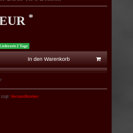
*
0 EUR
Lieferzeit 2 Tage
In den Warenkorb
e
 zzgl.
Versandkosten