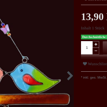
13,9
Inhalt
1
Stück
Durchschnittliche 
Wunschlist
* inkl. ges. MwSt.