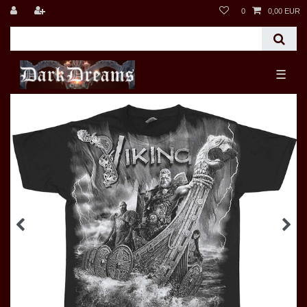
0
0,00 EUR
☰