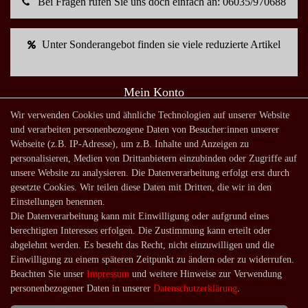
Bei Fragen rufen Sie uns doch einfach an: 06035/970688
Unter Sonderangebot finden sie viele reduzierte Artikel
Mein Konto
Warenkorb
Wir verwenden Cookies und ähnliche Technologien auf unserer Website
und verarbeiten personenbezogene Daten von Besucher:innen unserer
Zur Kasse
Webseite (z.B. IP-Adresse), um z.B. Inhalte und Anzeigen zu
Mein Konto
personalisieren, Medien von Drittanbietern einzubinden oder Zugriffe auf
unsere Website zu analysieren. Die Datenverarbeitung erfolgt erst durch
Registrieren
gesetzte Cookies. Wir teilen diese Daten mit Dritten, die wir in den
Login
Einstellungen benennen.
Die Datenverarbeitung kann mit Einwilligung oder aufgrund eines
Shop
berechtigten Interesses erfolgen. Die Zustimmung kann erteilt oder
Lagerverkauf
abgelehnt werden. Es besteht das Recht, nicht einzuwilligen und die
Einwilligung zu einem späteren Zeitpunkt zu ändern oder zu widerrufen.
Zahlungsarten
Beachten Sie unser
Impressum
und weitere Hinweise zur Verwendung
Versandarten und -kosten
personenbezogener Daten in unserer
Daten­schutz­erklärung
.
Lieferung in die Schweiz