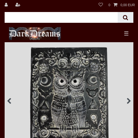
0
0,00 EUR
☰