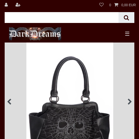
0
0,00 EUR
☰