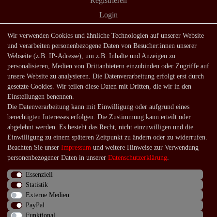
Registrieren
Login
Shop
Wir verwenden Cookies und ähnliche Technologien auf unserer Website
und verarbeiten personenbezogene Daten von Besucher:innen unserer
Lagerverkauf
Webseite (z.B. IP-Adresse), um z.B. Inhalte und Anzeigen zu
Zahlungsarten
personalisieren, Medien von Drittanbietern einzubinden oder Zugriffe auf
unsere Website zu analysieren. Die Datenverarbeitung erfolgt erst durch
Versandarten und -kosten
gesetzte Cookies. Wir teilen diese Daten mit Dritten, die wir in den
Lieferung in die Schweiz
Einstellungen benennen.
Die Datenverarbeitung kann mit Einwilligung oder aufgrund eines
Service
berechtigten Interesses erfolgen. Die Zustimmung kann erteilt oder
Kontakt
abgelehnt werden. Es besteht das Recht, nicht einzuwilligen und die
Einwilligung zu einem späteren Zeitpunkt zu ändern oder zu widerrufen.
Häufige Fragen
Beachten Sie unser
Impressum
und weitere Hinweise zur Verwendung
Über uns
personenbezogener Daten in unserer
Daten­schutz­erklärung
.
Essenziell
Statistik
Externe Medien
Impressum
Daten­schutz­erklärung
AGB
PayPal
Funktional