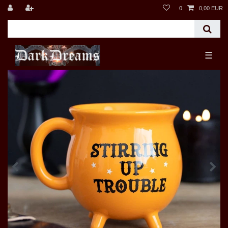
0
0,00 EUR
☰