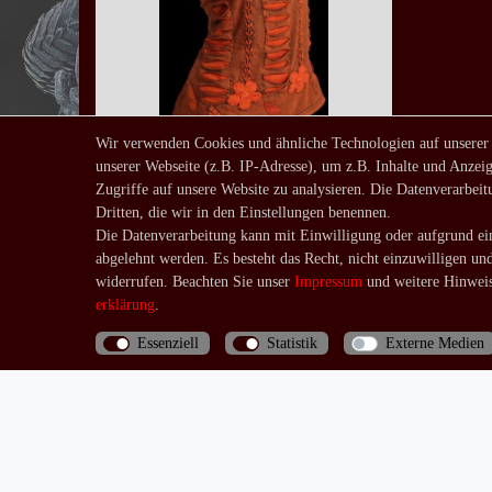
Wir verwenden Cookies und ähnliche Technologien auf unserer
unserer Webseite (z.B. IP-Adresse), um z.B. Inhalte und Anzeig
Top Kimmy
Zugriffe auf unsere Website zu analysieren. Die Datenverarbeitu
ab 24,90 € *
Dritten, die wir in den Einstellungen benennen.
*
inkl. ges. MwSt.
zzgl.
Die Datenverarbeitung kann mit Einwilligung oder aufgrund ein
abgelehnt werden. Es besteht das Recht, nicht einzuwilligen un
Versandkosten
widerrufen. Beachten Sie unser
Impressum
und weitere Hinweis
erklärung
.
Essenziell
Statistik
Externe Medien
Bis 13 Uhr bezahlte Bestellungen werden noch am
selben Tag (Mo.-Fr.) verschickt