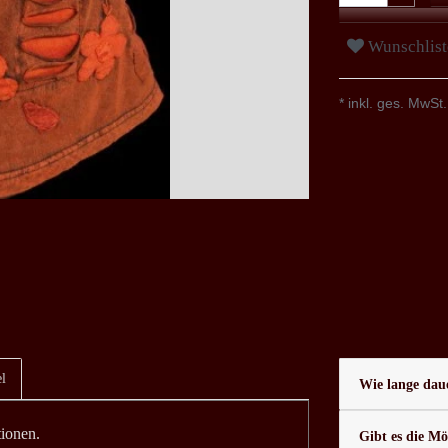
Wunschlist
* inkl. ges. MwSt.
l
Wie lange daue
ionen.
Gibt es die Mö