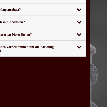
 Mengenrabatt?
ch in die Schweiz?
sarten bietet Ihr an?
Euch vorbeikommen um die Kleidung
?