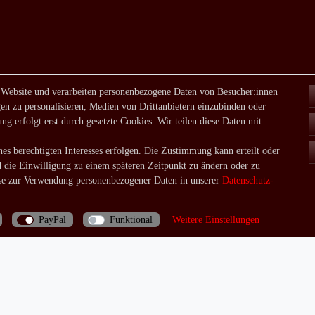
 Website und verarbeiten personenbezogene Daten von Besucher:innen
en zu personalisieren, Medien von Drittanbietern einzubinden oder
ng erfolgt erst durch gesetzte Cookies. Wir teilen diese Daten mit
es berechtigten Interesses erfolgen. Die Zustimmung kann erteilt oder
d die Einwilligung zu einem späteren Zeitpunkt zu ändern oder zu
e zur Verwendung personenbezogener Daten in unserer
Daten­schutz­
PayPal
Funktional
Weitere Einstellungen
Bei Fragen rufen Sie uns doch einfach an: 06035/970688