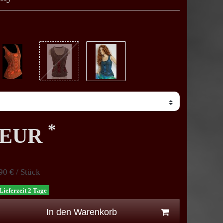
*
0 EUR
90 € / Stück
Lieferzeit 2 Tage
In den Warenkorb