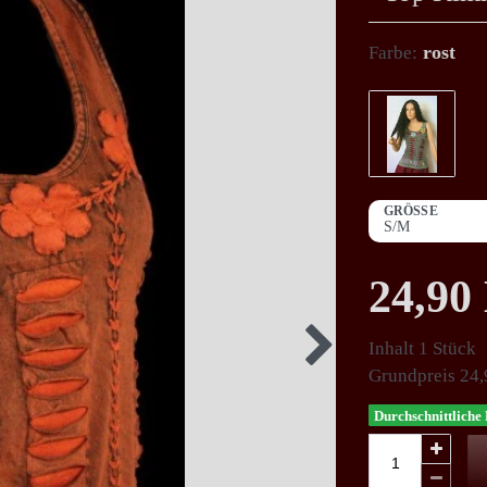
rost
Farbe:
GRÖSSE
24,9
Inhalt
1
Stück
Grundpreis
24,
Durchschnittliche 