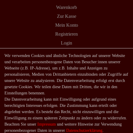
Warenkorb
Zur Kasse
Mein Konto
Registrieren
Login
Shop
Wir verwenden Cookies und ähnliche Technologien auf unserer Website
und verarbeiten personenbezogene Daten von Besucher:innen unserer
Lagerverkauf
Webseite (z.B. IP-Adresse), um z.B. Inhalte und Anzeigen zu
Zahlungsarten
personalisieren, Medien von Drittanbietern einzubinden oder Zugriffe auf
unsere Website zu analysieren. Die Datenverarbeitung erfolgt erst durch
Versandarten und -kosten
gesetzte Cookies. Wir teilen diese Daten mit Dritten, die wir in den
Lieferung in die Schweiz
Einstellungen benennen.
Die Datenverarbeitung kann mit Einwilligung oder aufgrund eines
Service
berechtigten Interesses erfolgen. Die Zustimmung kann erteilt oder
Kontakt
abgelehnt werden. Es besteht das Recht, nicht einzuwilligen und die
Einwilligung zu einem späteren Zeitpunkt zu ändern oder zu widerrufen.
Häufige Fragen
Beachten Sie unser
Impressum
und weitere Hinweise zur Verwendung
Über uns
personenbezogener Daten in unserer
Daten­schutz­erklärung
.