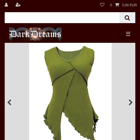
0
0,00 EUR
☰