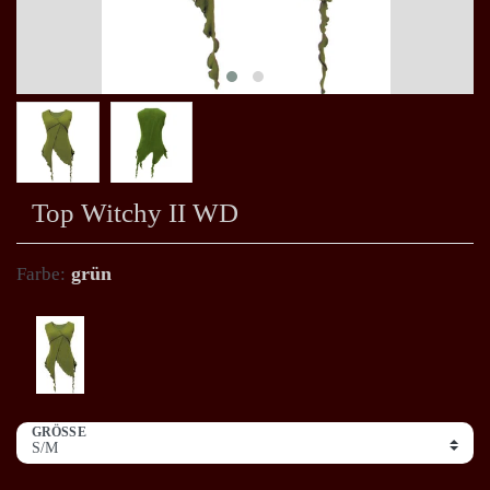
Top Witchy II WD
grün
Farbe:
GRÖSSE