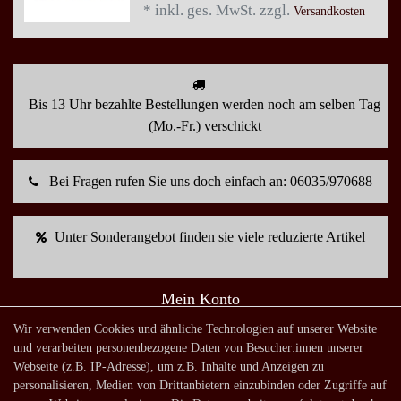
*
inkl. ges. MwSt.
zzgl.
Versandkosten
Bis 13 Uhr bezahlte Bestellungen werden noch am selben Tag
(Mo.-Fr.) verschickt
Bei Fragen rufen Sie uns doch einfach an: 06035/970688
Unter Sonderangebot finden sie viele reduzierte Artikel
Mein Konto
Warenkorb
Wir verwenden Cookies und ähnliche Technologien auf unserer Website
und verarbeiten personenbezogene Daten von Besucher:innen unserer
Zur Kasse
Webseite (z.B. IP-Adresse), um z.B. Inhalte und Anzeigen zu
Mein Konto
personalisieren, Medien von Drittanbietern einzubinden oder Zugriffe auf