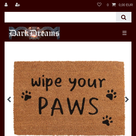
0
0,00 EUR
☰