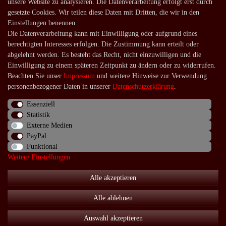
unsere Website zu analysieren. Die Datenverarbeitung erfolgt erst durch
Registrieren
gesetzte Cookies. Wir teilen diese Daten mit Dritten, die wir in den
Login
Einstellungen benennen.
Die Datenverarbeitung kann mit Einwilligung oder aufgrund eines
Shop
berechtigten Interesses erfolgen. Die Zustimmung kann erteilt oder
Lagerverkauf
abgelehnt werden. Es besteht das Recht, nicht einzuwilligen und die
Einwilligung zu einem späteren Zeitpunkt zu ändern oder zu widerrufen.
Zahlungsarten
Beachten Sie unser
Impressum
und weitere Hinweise zur Verwendung
Versandarten und -kosten
personenbezogener Daten in unserer
Daten­schutz­erklärung
.
Lieferung in die Schweiz
Essenziell
Statistik
Service
Externe Medien
Kontakt
PayPal
Funktional
Häufige Fragen
Weitere Einstellungen
Über uns
Alle akzeptieren
Alle ablehnen
Impressum
Daten­schutz­erklärung
AGB
Auswahl akzeptieren