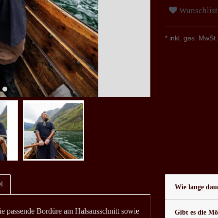
Wunschlist
* inkl. ges. MwSt.
l
Wie lange daue
die passende Bordüre am Halsausschnitt sowie
Gibt es die Mö