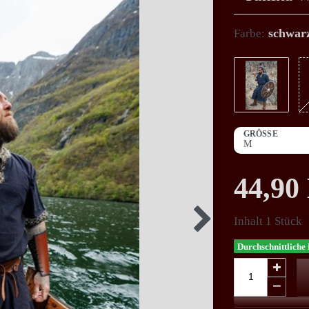
schwar
Farbe:
GRÖSSE
44,9
Inhalt
1
Stück
Durchschnittliche 