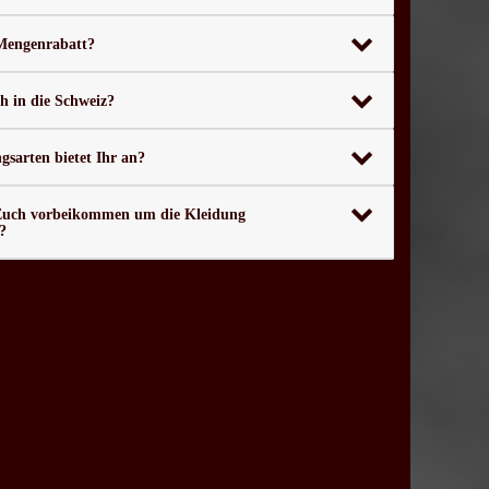
 Mengenrabatt?
ch in die Schweiz?
sarten bietet Ihr an?
Euch vorbeikommen um die Kleidung
?