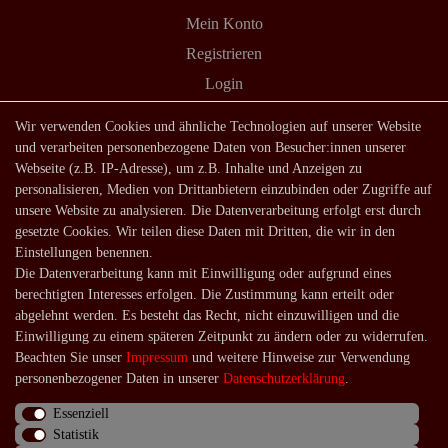
Mein Konto
Registrieren
Login
Shop
Wir verwenden Cookies und ähnliche Technologien auf unserer Website
und verarbeiten personenbezogene Daten von Besucher:innen unserer
Lagerverkauf
Webseite (z.B. IP-Adresse), um z.B. Inhalte und Anzeigen zu
Zahlungsarten
personalisieren, Medien von Drittanbietern einzubinden oder Zugriffe auf
unsere Website zu analysieren. Die Datenverarbeitung erfolgt erst durch
Versandarten und -kosten
gesetzte Cookies. Wir teilen diese Daten mit Dritten, die wir in den
Lieferung in die Schweiz
Einstellungen benennen.
Die Datenverarbeitung kann mit Einwilligung oder aufgrund eines
Service
berechtigten Interesses erfolgen. Die Zustimmung kann erteilt oder
Kontakt
abgelehnt werden. Es besteht das Recht, nicht einzuwilligen und die
Einwilligung zu einem späteren Zeitpunkt zu ändern oder zu widerrufen.
Häufige Fragen
Beachten Sie unser
Impressum
und weitere Hinweise zur Verwendung
Über uns
personenbezogener Daten in unserer
Daten­schutz­erklärung
.
Essenziell
Statistik