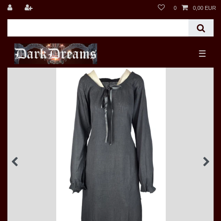
0
0,00 EUR
☰