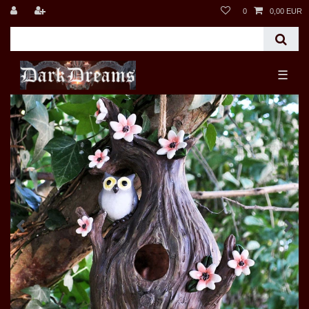
0
0,00 EUR
☰