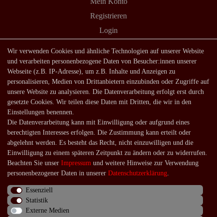
Mein Konto
Registrieren
Login
Shop
Wir verwenden Cookies und ähnliche Technologien auf unserer Website
und verarbeiten personenbezogene Daten von Besucher:innen unserer
Lagerverkauf
Webseite (z.B. IP-Adresse), um z.B. Inhalte und Anzeigen zu
Zahlungsarten
personalisieren, Medien von Drittanbietern einzubinden oder Zugriffe auf
unsere Website zu analysieren. Die Datenverarbeitung erfolgt erst durch
Versandarten und -kosten
gesetzte Cookies. Wir teilen diese Daten mit Dritten, die wir in den
Lieferung in die Schweiz
Einstellungen benennen.
Die Datenverarbeitung kann mit Einwilligung oder aufgrund eines
Service
berechtigten Interesses erfolgen. Die Zustimmung kann erteilt oder
Kontakt
abgelehnt werden. Es besteht das Recht, nicht einzuwilligen und die
Einwilligung zu einem späteren Zeitpunkt zu ändern oder zu widerrufen.
Häufige Fragen
Beachten Sie unser
Impressum
und weitere Hinweise zur Verwendung
Über uns
personenbezogener Daten in unserer
Daten­schutz­erklärung
.
Essenziell
Statistik
Externe Medien
Impressum
Daten­schutz­erklärung
AGB