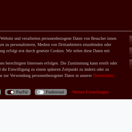
 Website und verarbeiten personenbezogene Daten von Besucher:innen
en zu personalisieren, Medien von Drittanbietern einzubinden oder
ng erfolgt erst durch gesetzte Cookies. Wir teilen diese Daten mit
es berechtigten Interesses erfolgen. Die Zustimmung kann erteilt oder
d die Einwilligung zu einem späteren Zeitpunkt zu ändern oder zu
e zur Verwendung personenbezogener Daten in unserer
Daten­schutz­
PayPal
Funktional
Weitere Einstellungen
Bei Fragen rufen Sie uns doch einfach an: 06035/970688