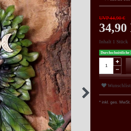
UVP 44,90 €
34,9
Inhalt
1
Stück
Durchschnittliche 
Wunschlist
* inkl. ges. MwSt.