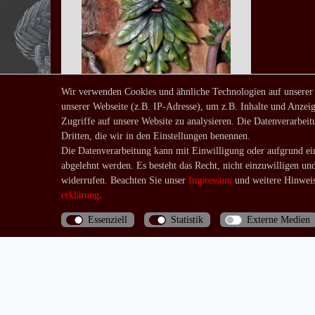
Wir verwenden Cookies und ähnliche Technologien auf unserer
unserer Webseite (z.B. IP-Adresse), um z.B. Inhalte und Anzeig
Wandrelief Ardan Green Man
Zugriffe auf unsere Website zu analysieren. Die Datenverarbeitu
34,90 € *
Dritten, die wir in den Einstellungen benennen.
UVP 44,90 €
Die Datenverarbeitung kann mit Einwilligung oder aufgrund ein
*
inkl. ges. MwSt.
zzgl.
abgelehnt werden. Es besteht das Recht, nicht einzuwilligen un
Versandkosten
widerrufen. Beachten Sie unser
Impressum
und weitere Hinweis
erklärung
.
Essenziell
Statistik
Externe Medien
Bis 13 Uhr bezahlte Bestellungen werden noch am
selben Tag (Mo.-Fr.) verschickt