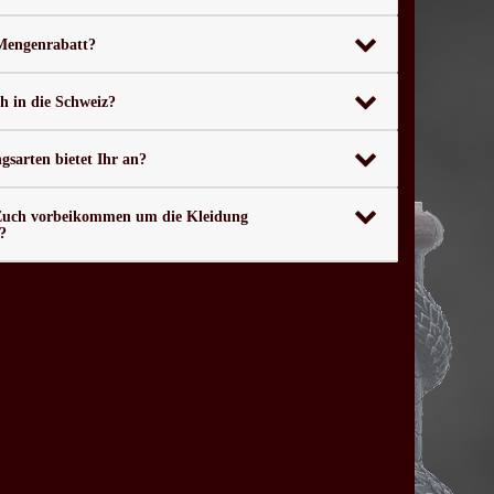
 Mengenrabatt?
ch in die Schweiz?
sarten bietet Ihr an?
Euch vorbeikommen um die Kleidung
?