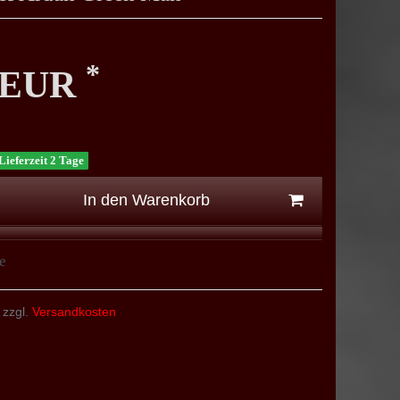
*
0 EUR
Lieferzeit 2 Tage
In den Warenkorb
e
 zzgl.
Versandkosten