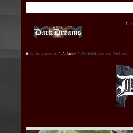
Lad
Zur Startseite gehen
Ambiente
Wandrelief green man Weißdorn