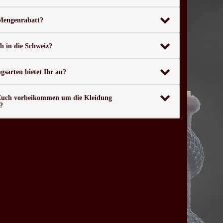
 Mengenrabatt?
ch in die Schweiz?
sarten bietet Ihr an?
Euch vorbeikommen um die Kleidung
?