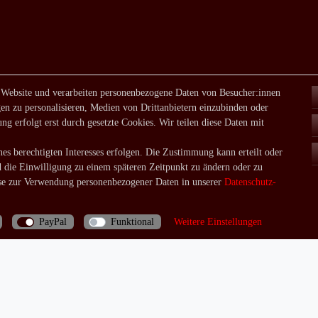
 Website und verarbeiten personenbezogene Daten von Besucher:innen
en zu personalisieren, Medien von Drittanbietern einzubinden oder
ng erfolgt erst durch gesetzte Cookies. Wir teilen diese Daten mit
es berechtigten Interesses erfolgen. Die Zustimmung kann erteilt oder
d die Einwilligung zu einem späteren Zeitpunkt zu ändern oder zu
e zur Verwendung personenbezogener Daten in unserer
Daten­schutz­
PayPal
Funktional
Weitere Einstellungen
Bei Fragen rufen Sie uns doch einfach an: 06035/970688