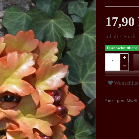
17,9
Inhalt
1
Stück
Durchschnittliche 
Wunschlist
* inkl. ges. MwSt.