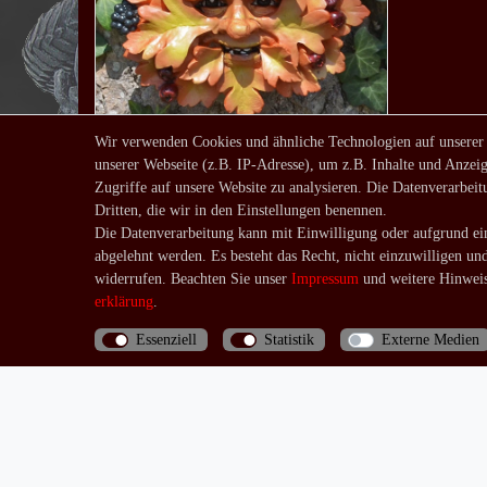
Wir verwenden Cookies und ähnliche Technologien auf unserer
unserer Webseite (z.B. IP-Adresse), um z.B. Inhalte und Anzeig
Wandrelief green man
Zugriffe auf unsere Website zu analysieren. Die Datenverarbeitu
Weißdorn
Dritten, die wir in den Einstellungen benennen.
17,90 € *
Die Datenverarbeitung kann mit Einwilligung oder aufgrund ein
*
inkl. ges. MwSt.
zzgl.
abgelehnt werden. Es besteht das Recht, nicht einzuwilligen un
Versandkosten
widerrufen. Beachten Sie unser
Impressum
und weitere Hinweis
erklärung
.
Essenziell
Statistik
Externe Medien
Bis 13 Uhr bezahlte Bestellungen werden noch am
selben Tag (Mo.-Fr.) verschickt