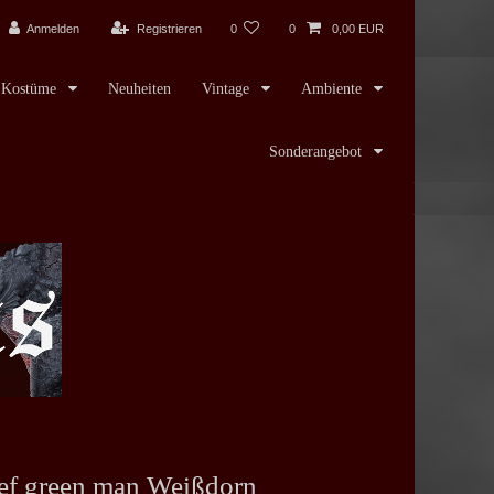
Anmelden
Registrieren
0
0
0,00 EUR
Kostüme
Neuheiten
Vintage
Ambiente
Sonderangebot
ef green man Weißdorn