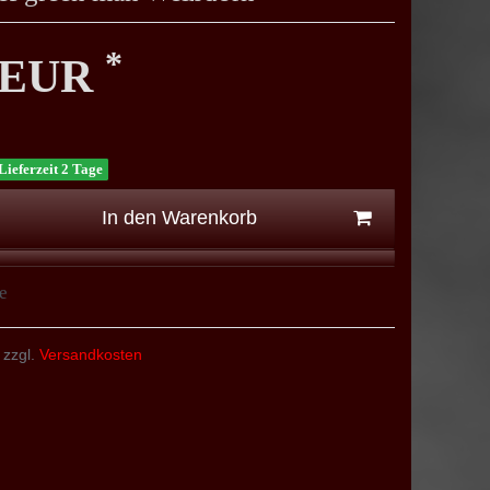
*
0 EUR
Lieferzeit 2 Tage
In den Warenkorb
e
 zzgl.
Versandkosten