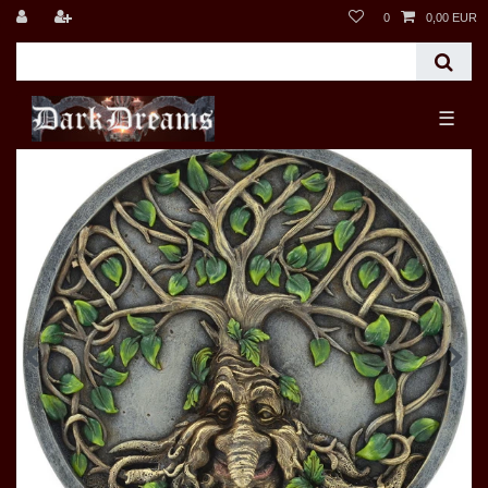
0
0,00 EUR
☰